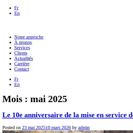
Fr
En
Notre approche
À propos
Services
Clients
Actualités
Carrière
Contact
Fr
En
Mois :
mai 2025
Le 10e anniversaire de la mise en service d
Posted on
23 mai 2025
10 mars 2026
by
admin