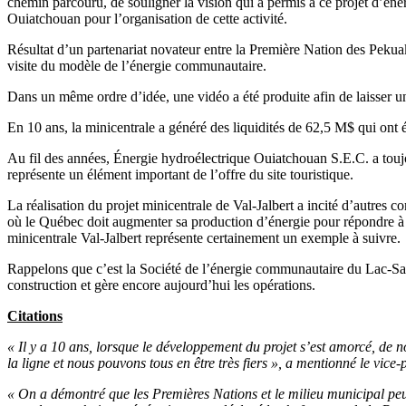
chemin parcouru, de souligner la vision qui a permis à ce projet d’é
Ouiatchouan pour l’organisation de cette activité.
Résultat d’un partenariat novateur entre la Première Nation des Pek
visite du modèle de l’énergie communautaire.
Dans un même ordre d’idée, une vidéo a été produite afin de laisser une 
En 10 ans, la minicentrale a généré des liquidités de 62,5 M$ qui ont é
Au fil des années, Énergie hydroélectrique Ouiatchouan S.E.C. a toujou
représente un élément important de l’offre du site touristique.
La réalisation du projet minicentrale de Val-Jalbert a incité d’autres
où le Québec doit augmenter sa production d’énergie pour répondre à la
minicentrale Val-Jalbert représente certainement un exemple à suivre.
Rappelons que c’est la Société de l’énergie communautaire du Lac-Sain
construction et gère encore aujourd’hui les opérations.
Citations
« Il y a 10 ans, lorsque le développement du projet s’est amorcé, de n
la ligne et nous pouvons tous en être très fiers », a mentionné le vi
« On a démontré que les Premières Nations et le milieu municipal pe