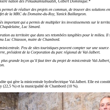
remière nation des Pekuakamiulnuatsh, Gilbert Dominique.*
 permet de réaliser des projets en commun, de trouver des solutions ens
préfet de la MRC du Domaine-du-Roy, Yanick Baillargeon.
s important qui a permis de multiplier les investissements sur le territoi
a-Chapdelaine, Luc Simard.
ration au territoire que dans ses retombées tangibles pour le milieu. Il s
tenu Luc Chiasson, maire de Chambord.
 minicentrale. Peu de sites touristiques peuvent compter sur une source d
erre, président de la Corporation du parc régional de Val-Jalbert.
a plus grande leçon qu’il faut tirer du projet de minicentrale Val-Jalber
on.
te qui gère la minicentrale hydroélectrique Val-Jalbert. Elle est const
(22,5 %) et la municipalité de Chambord (10 %).