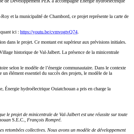
’équipe de Développement PEK a accompagné Énergie hydroélectrique
y et la municipalité de Chambord, ce projet représente la carte de
iquant ici :
https://youtu.be/cvmvogtvQ74
.
on dans le projet. Ce montant est supérieur aux prévisions initiales.
illage historique de Val-Jalbert. La présence de la minicentrale
ritoire selon le modèle de l’énergie communautaire. Dans le contexte
 un élément essentiel du succès des projets, le modèle de la
te, Énergie hydroélectrique Ouiatchouan a pris en charge la
e le projet de minicentrale de Val-Jalbert est une réussite sur toute
tchouan
S.E.C.
, François Rompré.
 des retombées collectives. Nous avons un modèle de développement