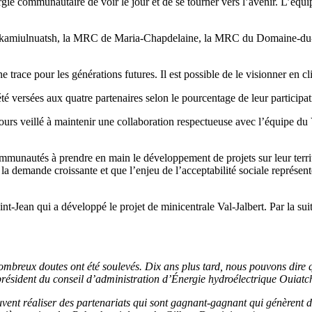
nergie communautaire de voir le jour et de se tourner vers l’avenir. L
uakamiulnuatsh, la MRC de Maria-Chapdelaine, la MRC du Domaine-du-Ro
trace pour les générations futures. Il est possible de le visionner en cl
té versées aux quatre partenaires selon le pourcentage de leur participati
rs veillé à maintenir une collaboration respectueuse avec l’équipe du V
 communautés à prendre en main le développement de projets sur leur ter
 demande croissante et que l’enjeu de l’acceptabilité sociale représente
t-Jean qui a développé le projet de minicentrale Val-Jalbert. Par la sui
ombreux doutes ont été soulevés. Dix ans plus tard, nous pouvons dire qu
ce-président du conseil d’administration d’Énergie hydroélectrique Ouia
uvent réaliser des partenariats qui sont gagnant-gagnant qui génèrent