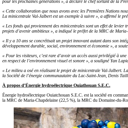
pour les prochaines générations », a déclaré le chef sortant de la P
« Cette collaboration que nous avons avec les Premières Nations nous
La minicentrale Val-Jalbert est un exemple à suivre », a affirmé le 
« Les fonds qui proviennent des minicentrales sont un effet de levier trè
projets d’avenir ambitieux », a indiqué le préfet de la MRC de Mari
« Il y a 10 ans se concrétisait un projet innovant autant dans son intég
développement durable, social, environnement et économie », a sou
« Pour les visiteurs, c’est rare d’avoir un accès aussi privilégié à une
en respect de l’environnement visuel et sonore », a souligné Yan Lapi
« Le milieu a osé en réalisant le projet de minicentrale Val-Jalbert. L
la Société de l’énergie communautaire du Lac-Saint-Jean, Denis Taill
À propos d’Énergie hydroélectrique Ouiathouan S.E.C.
Énergie hydroélectrique Ouiatchouan S.E.C. est la société en commandi
la MRC de Maria-Chapdelaine (22,5 %), la MRC du Domaine-du-Roy 