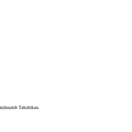
miulnuatsh Takuhikan.