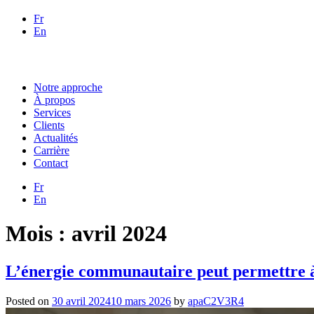
Fr
En
Notre approche
À propos
Services
Clients
Actualités
Carrière
Contact
Fr
En
Mois :
avril 2024
L’énergie communautaire peut permettre à
Posted on
30 avril 2024
10 mars 2026
by
apaC2V3R4