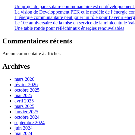
Un projet de parc solaire communautaire est en développement 
La vision de Développement PEK et le modèle de l’énergie co
L’énergie communautaire peut jouer un rôle pour l’avenir éner
Le 10e anniversaire de la mise en service de la minicentrale Val-
Une table ronde pour réfléchir aux énergies renouvelables
Commentaires récents
Aucun commentaire à afficher.
Archives
mars 2026
février 2026
octobre 2025
mai 2025
avril 2025
mars 2025
janvier 2025
octobre 2024
septembre 2024
juin 2024
mai 2024