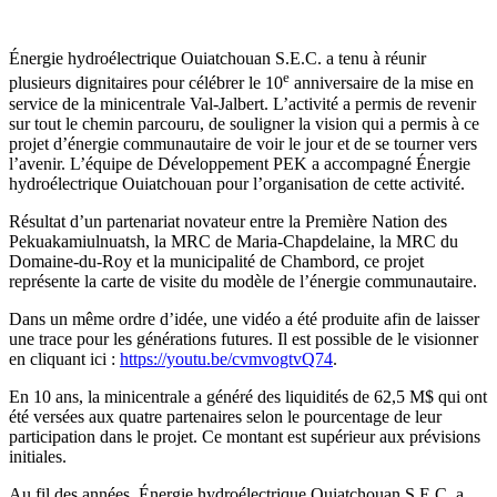
Énergie hydroélectrique Ouiatchouan S.E.C. a tenu à réunir
e
plusieurs dignitaires pour célébrer le 10
anniversaire de la mise en
service de la minicentrale Val-Jalbert. L’activité a permis de revenir
sur tout le chemin parcouru, de souligner la vision qui a permis à ce
projet d’énergie communautaire de voir le jour et de se tourner vers
l’avenir. L’équipe de Développement PEK a accompagné Énergie
hydroélectrique Ouiatchouan pour l’organisation de cette activité.
Résultat d’un partenariat novateur entre la Première Nation des
Pekuakamiulnuatsh, la MRC de Maria-Chapdelaine, la MRC du
Domaine-du-Roy et la municipalité de Chambord, ce projet
représente la carte de visite du modèle de l’énergie communautaire.
Dans un même ordre d’idée, une vidéo a été produite afin de laisser
une trace pour les générations futures. Il est possible de le visionner
en cliquant ici :
https://youtu.be/cvmvogtvQ74
.
En 10 ans, la minicentrale a généré des liquidités de 62,5 M$ qui ont
été versées aux quatre partenaires selon le pourcentage de leur
participation dans le projet. Ce montant est supérieur aux prévisions
initiales.
Au fil des années, Énergie hydroélectrique Ouiatchouan S.E.C. a