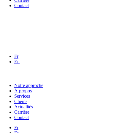
Carrière
Contact
Fr
En
Notre approche
À propos
Services
Clients
Actualités
Carrière
Contact
Fr
En