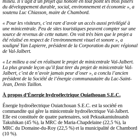
milieu. Il s’agit d’un projet qui honore en tout point les trois piliers
du développement durable, social, environnement et économie », a
soutenu Luc Chiasson, maire de Chambord.
« Pour les visiteurs, c’est rare d’avoir un accès aussi privilégié à
une minicentrale. Peu de sites touristiques peuvent compter sur une
source de revenus de cette nature. On voit très bien que le projet a
été réalisé en respect de l’environnement visuel et sonore », a
souligné Yan Lapierre, président de la Corporation du parc régional
de Val-Jalbert.
« Le milieu a osé en réalisant le projet de minicentrale Val-Jalbert.
La plus grande leçon qu’il faut tirer du projet de minicentrale Val-
Jalbert, c’est de n’avoir jamais peur d’oser », a conclu l’ancien
président de la Société de l’énergie communautaire du Lac-Saint-
Jean, Denis Taillon.
À propos d’Énergie hydroélectrique Ouiathouan S.E.C.
Énergie hydroélectrique Ouiatchouan S.E.C. est la société en
commandite qui gère la minicentrale hydroélectrique Val-Jalbert.
Elle est constituée de quatre partenaires, soit Pekuakamiulnuatsh
Takuhikan (45 %), la MRC de Maria-Chapdelaine (22,5 %), la
MRC du Domaine-du-Roy (22,5 %) et la municipalité de Chambord
(10 %).