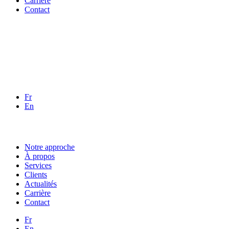
Carrière
Contact
Fr
En
Notre approche
À propos
Services
Clients
Actualités
Carrière
Contact
Fr
En